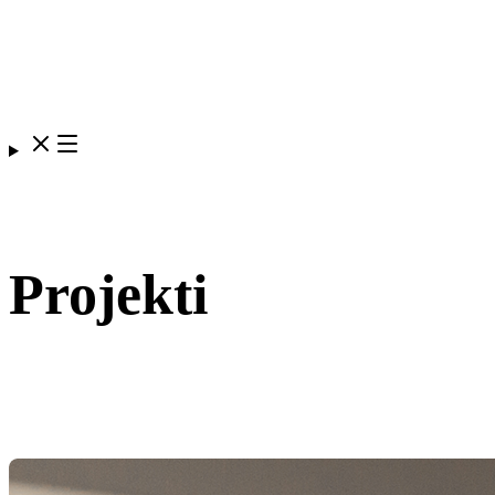
Projekti
Svi
Social
Kampanje
Branding
Animacija
Produkcija
Ambalaža
Event
Oglašavanje