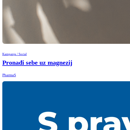
Kampanja / Social
Pronađi sebe uz magnezij
PharmaS